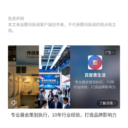
免责声明
本文来自腾讯新闻客户端创作者，不代表腾讯新闻的观点和立
场。
广告
了解详情
专业展会策划执行，10年行业经验，打造品牌影响力