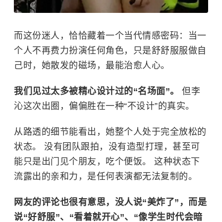
而这份迷人，恰恰藏着一个当代情感密码：当一
个人不再费力扮演任何角色，只是舒舒服服做自
己时，她散发的磁场，最能治愈人心。
我们见过太多被精心设计过的“名场面”。
但李
沁这次出圈，偏偏胜在一种“不设计”的真实。
从路透的细节能看出，她整个人处于完全放松的
状态。 没有团队跟拍，没有造型打理，甚至可
能只是出门见个朋友，吃个便饭。 这种状态下
流露出的亲和力，是任何表演都无法复制的。
网友的评论也很有意思，没人说“美炸了”，而是
说“好舒服”、“看着就开心”、“像学生时代会暗