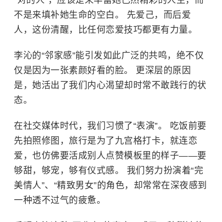
不是来填补她生命的空白。 先爱己，而后爱
人，这份清醒，比任何恋爱技巧都更有力量。
李沁的“邻家感”能引发如此广泛的共鸣，绝不仅
仅是因为一张素颜好看的脸。 更深层的原因
是，她活出了我们内心渴望却时常不敢践行的状
态。
在社交媒体时代，我们习惯了“表演”。 吃饭前要
先拍照修图，旅行是为了九宫格打卡，就连恋
爱，也仿佛要活成别人点赞模板里的样子——要
够甜，够宠，够有仪式感。 我们努力扮演着“完
美情人”、“精致男女”的角色，却常常在深夜感到
一种透不过气的疲惫。