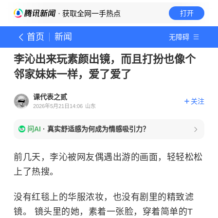
· 获取全网一手热点
打开
首页
新闻
无障碍
李沁出来玩素颜出镜，而且打扮也像个
邻家妹妹一样，爱了爱了
课代表之贰
关注
2026年5月21日14:06
山东
问AI
·
真实舒适感为何成为情感吸引力？
前几天，李沁被网友偶遇出游的画面，轻轻松松
上了热搜。
没有红毯上的华服浓妆，也没有剧里的精致滤
镜。 镜头里的她，素着一张脸，穿着简单的T