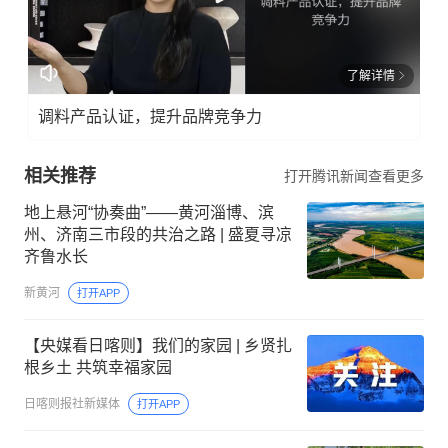
了解详情
调料产品认证，提升品牌竞争力
相关推荐
打开腾讯新闻查看更多
地上悬河“协奏曲”——黄河淄博、滨
州、济南三市段的共治之路 | 盛夏寻凉
齐鲁水长
新黄河
打开APP
【央媒看日喀则】我们的家园 | 乡贤扎
根乡土 共筑幸福家园
日喀则报社新媒体
打开APP