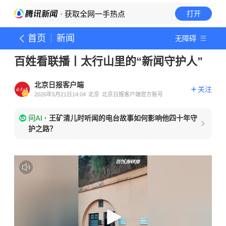
· 获取全网一手热点
打开
首页
新闻
无障碍
百姓看联播丨太行山里的“新闻守护人”
北京日报客户端
关注
2026年5月21日14:04
北京
北京日报客户端官方账号
问AI
·
王矿清儿时听闻的电台故事如何影响他四十年守
护之路？