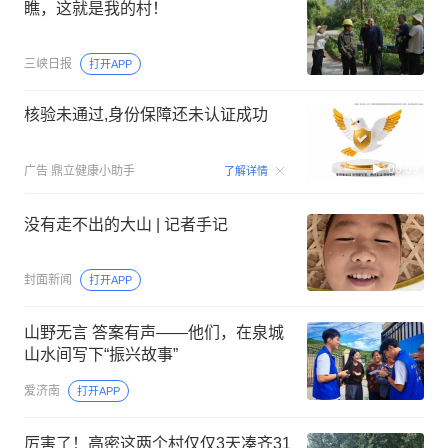
瞧，这就是我的村！
三峡日报
打开APP
核验未通过,身份保障还未认证成功
00:09
广告
鼎立健康小助手
了解详情
没有走不出的大山 | 记者手记
封面新闻
打开APP
山野无言 答案有声——他们，在泉城
山水间写下“振兴故事”
爱济南
打开APP
厉害了！高密这两个村仅仅3天凑齐31