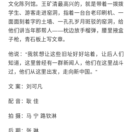
文化陈列馆。王矿清最高兴的，就是带着一拨拨
学生、游客走进窑洞，指着一台台老印刷机、一
面面刻着字的土墙、一孔孔岁月斑驳的窑洞，给
他们讲当年那帮人——枕边放手榴弹，腰里掖盒
子枪，青石板上写文章。
他说：“我就想让这些旧址好好站着，让后
人们
知道，这里曾经有一群新闻人，他们在这里战斗
过，他们从这里出发，走向新中国。”
文 案：刘可凡
配 音：耿 佳
拍 摄：马 宁 路钦淋
后 期：张 琳