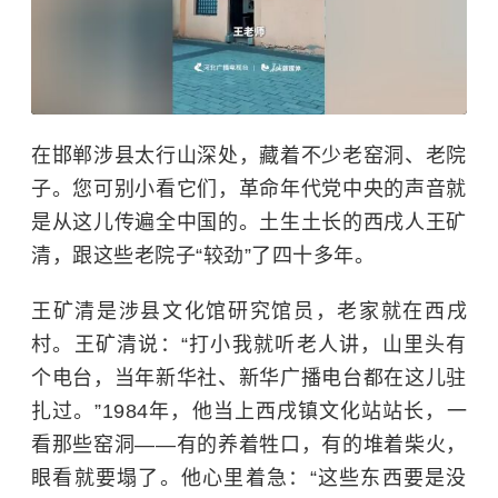
在邯郸涉县太行山深处，藏着不少老窑洞、老院
子。您可别小看它们，革命年代党中央的声音就
是从这儿传遍全中国的。土生土长的西戌人王矿
清，跟这些老院子“较劲”了四十多年。
王矿清是涉县文化馆研究馆员，老家就在西戌
村。王矿清说：“打小我就听老人讲，山里头有
个电台，当年新华社、新华广播电台都在这儿驻
扎过。”1984年，他当上西戌镇文化站站长，一
看那些窑洞——有的养着牲口，有的堆着柴火，
眼看就要塌了。他心里着急：“这些东西要是没