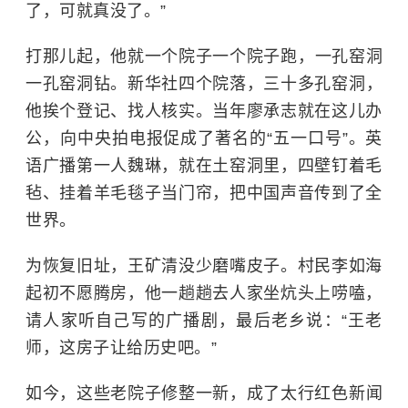
了，可就真没了。”
打那儿起，他就
一个院子一个院子
跑，
一孔窑洞
一孔窑洞
钻。新华社四个院落，三十多孔窑洞，
他挨个登记、找人核实。当年廖承志就在这儿办
公，向中央拍电报促成了著名的“五一口号”。英
语广播第一人魏琳，就在土窑洞里，四壁钉着毛
毡、挂着羊毛毯子当门帘，把中国声音传到了全
世界。
为恢复旧址，王矿清没少磨嘴皮子。村民李如海
起初不愿腾房，他一趟趟去人家坐炕头上唠嗑，
请人家听自己写的广播剧，最后老乡说：“王老
师，这房子让给历史吧。”
如今，这些老院子
修整一新
，成了太行红色新闻