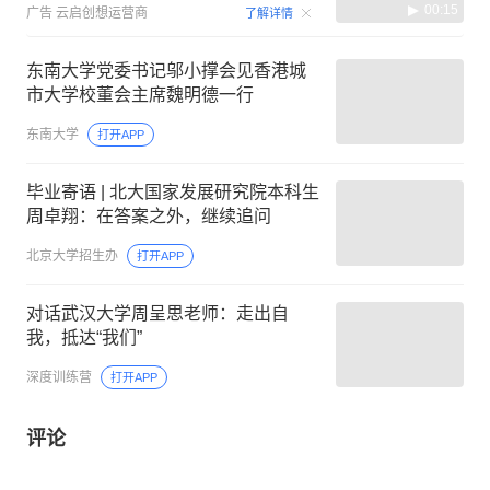
00:15
广告
云启创想运营商
了解详情
东南大学党委书记邬小撑会见香港城
市大学校董会主席魏明德一行
东南大学
打开APP
毕业寄语 | 北大国家发展研究院本科生
周卓翔：在答案之外，继续追问
北京大学招生办
打开APP
对话武汉大学周呈思老师：走出自
我，抵达“我们”
深度训练营
打开APP
评论