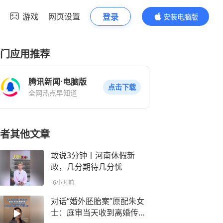
游戏
网页设置
登录
安装电脑版
内容更精彩
门应用推荐
腾讯新闻·电脑版
点击下载
全网热点早知道
者其他文章
敢说3分钟丨河南休假新
政，几分期待几分忧
-6小时前
对话“婚外胚胎案”原配朱女
士：庭审当天收到离婚传