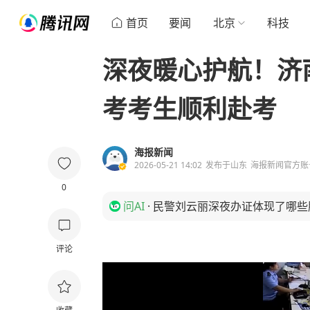
首页
要闻
北京
科技
深夜暖心护航！济
考考生顺利赴考
海报新闻
2026-05-21 14:02
发布于
山东
海报新闻官方账
0
问AI
·
民警刘云丽深夜办证体现了哪些
评论