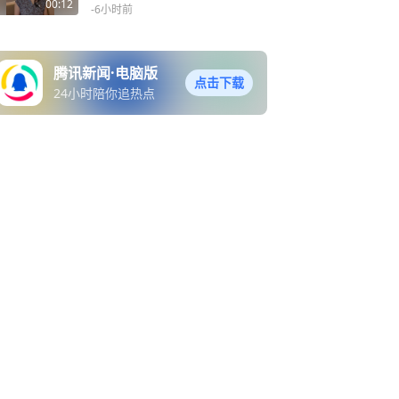
票，男方一直辩解自己被网
00:12
-6小时前
暴却不提自己伪造国家证
件、婚内重大过错
腾讯新闻·电脑版
点击下载
24小时陪你追热点