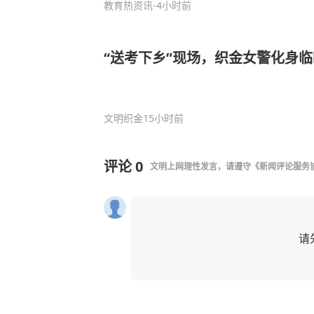
教育热资讯
-4小时前
“送考下乡”现场，织金女警化身
文明织金
15小时前
评论
0
文明上网理性发言，请遵守
《新闻评论服务
请