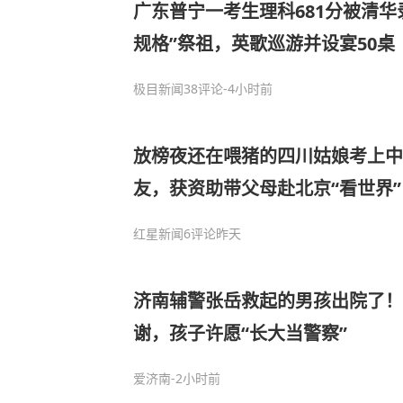
广东普宁一考生理科681分被清华
规格”祭祖，英歌巡游并设宴50桌
极目新闻
38评论
-4小时前
放榜夜还在喂猪的四川姑娘考上中
友，获资助带父母赴北京“看世界”
红星新闻
6评论
昨天
济南辅警张岳救起的男孩出院了
谢，孩子许愿“长大当警察”
爱济南
-2小时前