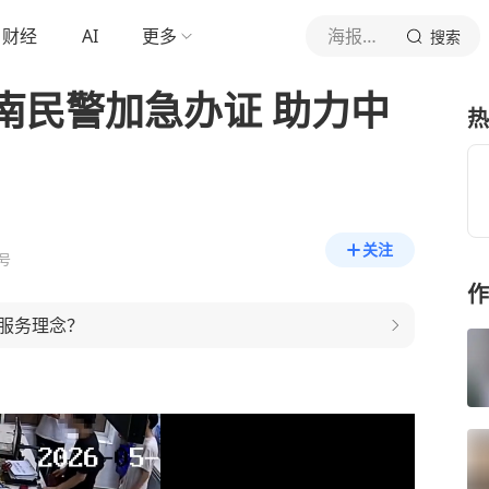
财经
AI
更多
海报新闻
搜索
南民警加急办证 助力中
热
关注
号
作
服务理念？