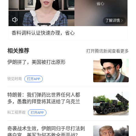
了解详情
香料调料认证快速办理，省心
相关推荐
打开腾讯新闻查看更多
伊朗拼了，美国被打出原形
锐见时局
打开APP
特朗普：我们弹药比世界任何人都
多，愚蠢的拜登将其送给了乌克兰
科工视界观
打开APP
奇袭战术生效，伊朗同归于尽打法刺
痛白宫，美军为何不敢全面开战？