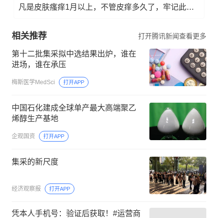
凡是皮肤瘙痒1月以上，不管皮痒多久了，牢记此法，快！准！狠！
相关推荐
打开腾讯新闻查看更多
第十二批集采拟中选结果出炉，谁在
进场，谁在承压
梅斯医学MedSci
打开APP
中国石化建成全球单产最大高端聚乙
烯醇生产基地
企观国资
打开APP
集采的新尺度
经济观察报
打开APP
凭本人手机号：验证后获取！#运营商