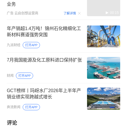
业务
00:15
广告
云启创想运营商
了解详情
年产销超1.4万吨！锦州石化精细化工
新材料赛道强势突围
九派财经
打开APP
7月我国能源及化工原料进口保持扩张
财闻
打开APP
GCT榜样丨玛岈水厂2026年上半年产
销业绩实现跨越式增长
奔流新闻
打开APP
评论