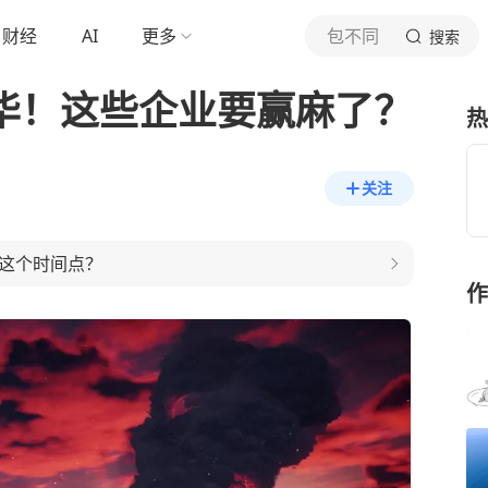
财经
AI
更多
包不同
搜索
入华！这些企业要赢麻了？
热
关注
年这个时间点？
作