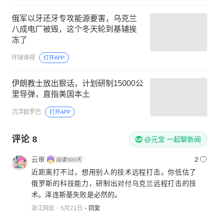
俄军以牙还牙专攻能源要害，乌克兰
八成电厂被毁，这个冬天轮到基辅挨
冻了
环球译视
打开APP
伊朗教士放出狠话，计划研制15000公
里导弹，直指美国本土
沉浮欧罗巴
打开APP
评论
8
@元宝 一起聊新闻
云审
2
近距离打不过，想用别人的技术远程打击。你低估了
俄罗斯的科技能力，研制出对付乌克兰远程打击的技
术。泽连斯基失败是必然的。
浙江网友
5月21日
回复