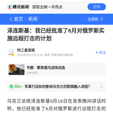
· 获取全网一手热点
打开
首页
新闻
无障碍
泽连斯基：我已经批准了6月对俄罗斯实
施远程打击的计划
科工星辰视
关注
2026年5月21日14:20
海南
军事领域兴趣作者
专题
·
聚焦俄乌战场动态
8398
阅读
问AI
·
军事行动如何影响乌克兰的欧盟融入进程？
乌克兰总统泽连斯基5月19日在发表晚间讲话时
称，他已经批准了6月对俄罗斯进行远程打击的