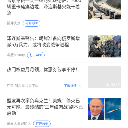
普京不费一兵一卒封死敖德萨：7000
辆重卡瘫痪边境，泽连斯基只能干着
急
折冲实录
打开APP
泽连斯基警告：朝鲜准备向俄罗斯增
派5万兵力，或将改变战争进程
零度Military
打开APP
热门权益月月领，优惠券包享不停！
00:15
广告
加点量会员中心
了解详情
盟友再次辜负乌克兰！美媒：停火已
无可能，最残酷的“三年绞肉战”剧本已
启动
追着大事跑的人
打开APP