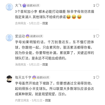
大飞
1
3个首轮加小李 都未必能打动雄鹿 除非字母效仿浓眉
指定来湖人 其他球队不给续约承诺
吉林网友
5月21日
回复
爱运动
1
字母如果明智的话，千万别靠近东，东不懂打团体
球，你跟他一起，只会累死你，脏活累活都得你看，
因为你全能，你要帮他补漏，累就算了，关键这样的
球队打法，是永远不可能出成绩的。
海南网友
5月21日
回复
每天五千字
1
字母虽然开始走下坡路了，但要想通过交易得到他，
起码得拆小半支球队。所以联盟大多数球队应该会达
成某种默契，就是观望观望，压价。
内蒙古网友
5月21日
回复