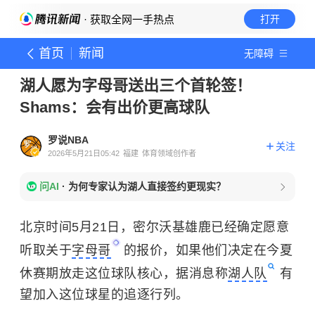
· 获取全网一手热点
打开
首页
新闻
无障碍
湖人愿为字母哥送出三个首轮签！
Shams：会有出价更高球队
罗说NBA
关注
2026年5月21日05:42
福建
体育领域创作者
问AI
·
为何专家认为湖人直接签约更现实？
北京时间5月21日，密尔沃基雄鹿已经确定愿意
听取关于
字母哥
的报价，如果他们决定在今夏
休赛期放走这位球队核心，据消息称
湖人队
有
望加入这位球星的追逐行列。