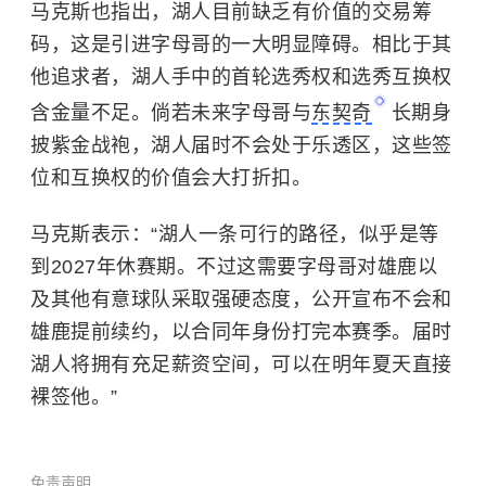
马克斯也指出，湖人目前缺乏有价值的交易筹
码，这是引进字母哥的一大明显障碍。相比于其
他追求者，湖人手中的首轮选秀权和选秀互换权
含金量不足。倘若未来字母哥与
东契奇
长期身
披紫金战袍，湖人届时不会处于乐透区，这些签
位和互换权的价值会大打折扣。
马克斯表示：“湖人一条可行的路径，似乎是等
到2027年休赛期。不过这需要字母哥对雄鹿以
及其他有意球队采取强硬态度，公开宣布不会和
雄鹿提前续约，以合同年身份打完本赛季。届时
湖人将拥有充足薪资空间，可以在明年夏天直接
裸签他。”
免责声明