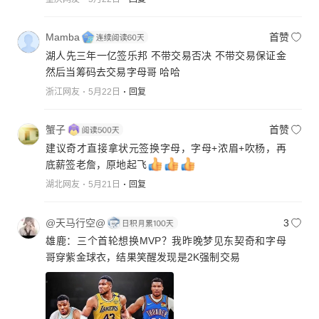
Mamba
首赞
湖人先三年一亿签乐邦 不带交易否决 不带交易保证金
然后当筹码去交易字母哥 哈哈
浙江网友
5月22日
回复
蟹子
首赞
建议奇才直接拿状元签换字母，字母+浓眉+吹杨，再
底薪签老詹，原地起飞
湖北网友
5月21日
回复
@天马行空@
3
雄鹿：三个首轮想换MVP？我昨晚梦见东契奇和字母
哥穿紫金球衣，结果笑醒发现是2K强制交易