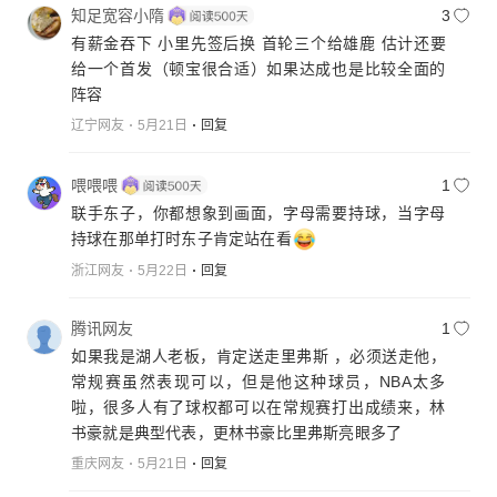
知足宽容小隋
3
有薪金吞下 小里先签后换 首轮三个给雄鹿 估计还要
给一个首发（顿宝很合适）如果达成也是比较全面的
阵容
辽宁网友
5月21日
回复
喂喂喂
1
联手东子，你都想象到画面，字母需要持球，当字母
持球在那单打时东子肯定站在看
浙江网友
5月22日
回复
腾讯网友
1
如果我是湖人老板，肯定送走里弗斯 ，必须送走他，
常规赛虽然表现可以，但是他这种球员，NBA太多
啦，很多人有了球权都可以在常规赛打出成绩来，林
书豪就是典型代表，更林书豪比里弗斯亮眼多了
重庆网友
5月21日
回复