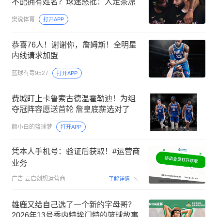
不配拥有姓名？球迷怒批：人走茶凉
樊说体育
打开APP
恭喜76人！谢谢你，詹姆斯！全明星
内线请求加盟
篮球有毒9527
打开APP
费城盯上卡鲁索古德温霍勒迪！为组
夺冠阵容愿送首轮 詹皇底薪选对了
颜小白的篮球梦
打开APP
凭本人手机号：验证后获取！#运营商
业务
00:15
广告
云启创想运营商
了解详情
雄鹿又给自己选了一个新的字母哥？
2026年13号秀内特埃门特的篮球故事