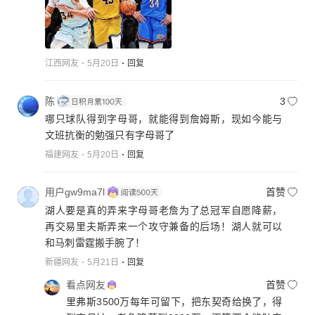
江西网友
5月20日
回复
陈
3
哪只球队得到字母哥，就能得到詹姆斯，现如今能与
文班抗衡的勉强只有字母哥了
福建网友
5月20日
回复
用户gw9ma7l
首赞
湖人要是真的弄来字母哥老詹为了总冠军自愿降薪，
再交易里夫斯弄来一个攻守兼备的后场！湖人就可以
和马刺雷霆搬手腕了！
新疆网友
5月21日
回复
看点网友
首赞
里弗斯3500万每年可留下，把东契奇给换了，得