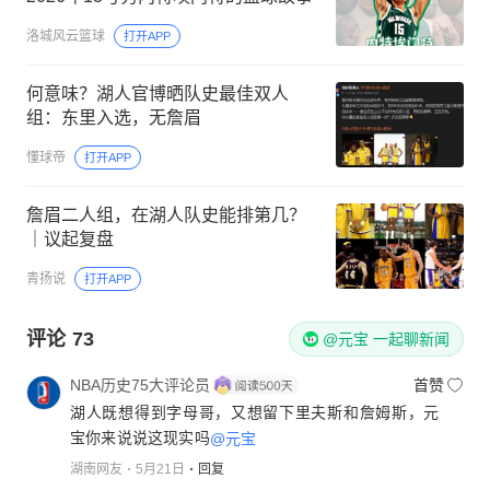
洛城风云篮球
打开APP
何意味？湖人官博晒队史最佳双人
组：东里入选，无詹眉
懂球帝
打开APP
詹眉二人组，在湖人队史能排第几？
｜议起复盘
青扬说
打开APP
评论
73
@元宝 一起聊新闻
NBA历史75大评论员
首赞
湖人既想得到字母哥，又想留下里夫斯和詹姆斯，元
宝你来说说这现实吗
@元宝
湖南网友
5月21日
回复