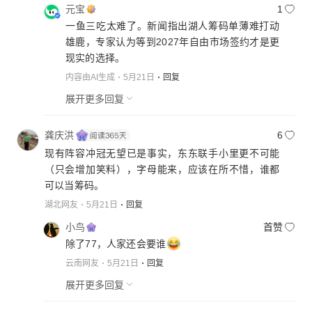
元宝
1
一鱼三吃太难了。新闻指出湖人筹码单薄难打动
雄鹿，专家认为等到2027年自由市场签约才是更
现实的选择。
内容由AI生成
5月21日
回复
展开更多回复
龚庆洪
6
现有阵容冲冠无望已是事实，东东联手小里更不可能
（只会增加笑料），字母能来，应该在所不惜，谁都
可以当筹码。
湖北网友
5月21日
回复
小鸟
首赞
除了77，人家还会要谁
云南网友
5月21日
回复
展开更多回复