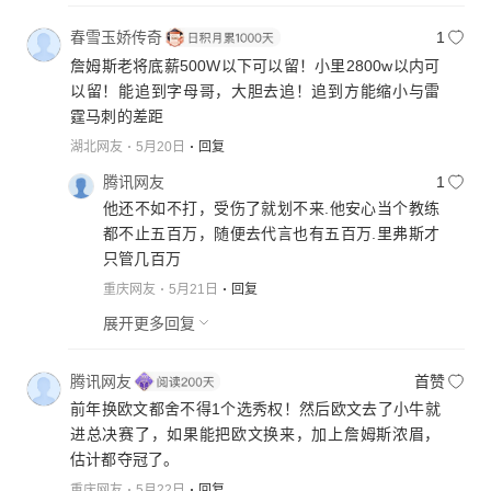
春雪玉娇传奇
1
詹姆斯老将底薪500W以下可以留！小里2800w以内可
以留！能追到字母哥，大胆去追！追到方能缩小与雷
霆马刺的差距
湖北网友
5月20日
回复
腾讯网友
1
他还不如不打，受伤了就划不来.他安心当个教练
都不止五百万，随便去代言也有五百万.里弗斯才
只管几百万
重庆网友
5月21日
回复
展开更多回复
腾讯网友
首赞
前年换欧文都舍不得1个选秀权！然后欧文去了小牛就
进总决赛了，如果能把欧文换来，加上詹姆斯浓眉，
估计都夺冠了。
重庆网友
5月22日
回复