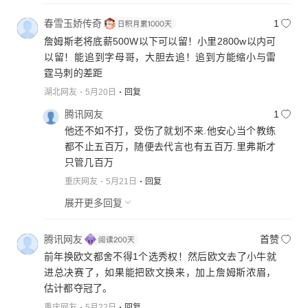
春雪玉娇传奇
1
詹姆斯老将底薪500W以下可以留！小里2800w以内可
以留！能追到字母哥，大胆去追！追到方能缩小与雷
霆马刺的差距
湖北网友
5月20日
回复
腾讯网友
1
他还不如不打，受伤了就划不来.他安心当个教练
都不止五百万，随便去代言也有五百万.里弗斯才
只管几百万
重庆网友
5月21日
回复
展开更多回复
腾讯网友
首赞
前年换欧文都舍不得1个选秀权！然后欧文去了小牛就
进总决赛了，如果能把欧文换来，加上詹姆斯浓眉，
估计都夺冠了。
重庆网友
5月22日
回复