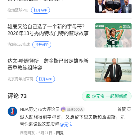
枪炮篮球PiU
打开APP
雄鹿又给自己选了一个新的字母哥？
2026年13号秀内特埃门特的篮球故事
洛城风云篮球
打开APP
达文-哈姆领衔！詹金斯已敲定雄鹿新
赛季教练组阵容
北京青年报官网
打开APP
评论
73
@元宝 一起聊新闻
NBA历史75大评论员
首赞
湖人既想得到字母哥，又想留下里夫斯和詹姆斯，元
宝你来说说这现实吗
@元宝
湖南网友
5月21日
回复