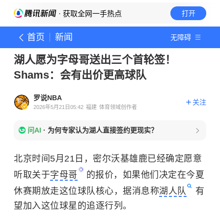
· 获取全网一手热点
打开
首页
新闻
无障碍
湖人愿为字母哥送出三个首轮签！
Shams：会有出价更高球队
罗说NBA
关注
2026年5月21日05:42
福建
体育领域创作者
问AI
·
为何专家认为湖人直接签约更现实？
北京时间5月21日，密尔沃基雄鹿已经确定愿意
听取关于
字母哥
的报价，如果他们决定在今夏
休赛期放走这位球队核心，据消息称
湖人队
有
望加入这位球星的追逐行列。