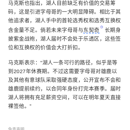
马克斯也指出，湖人目前缺乏有价值的交易筹
码，这是引进字母哥的一大明显障碍。相比于其
他追求者，湖人手中的首轮选秀权和选秀互换权
含金量不足。倘若未来字母哥与
东契奇
长期身
披紫金战袍，湖人届时不会处于乐透区，这些签
位和互换权的价值会大打折扣。
马克斯表示：“湖人一条可行的路径，似乎是等
到2027年休赛期。不过这需要字母哥对雄鹿以
及其他有意球队采取强硬态度，公开宣布不会和
雄鹿提前续约，以合同年身份打完本赛季。届时
湖人将拥有充足薪资空间，可以在明年夏天直接
裸签他。”
免责声明