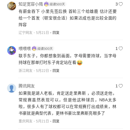
知足宽容小隋
3
有薪金吞下 小里先签后换 首轮三个给雄鹿 估计还要
给一个首发（顿宝很合适）如果达成也是比较全面的
阵容
辽宁网友
5月21日
回复
喂喂喂
1
联手东子，你都想象到画面，字母需要持球，当字母
持球在那单打时东子肯定站在看
浙江网友
5月22日
回复
腾讯网友
1
如果我是湖人老板，肯定送走里弗斯 ，必须送走他，
常规赛虽然表现可以，但是他这种球员，NBA太多
啦，很多人有了球权都可以在常规赛打出成绩来，林
书豪就是典型代表，更林书豪比里弗斯亮眼多了
重庆网友
5月21日
回复