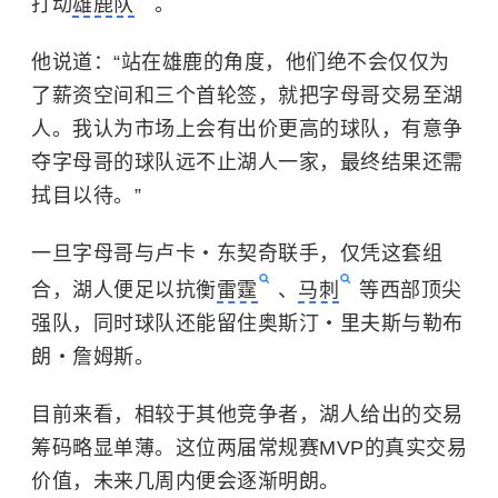
打动
雄鹿队
。
他说道：“站在雄鹿的角度，他们绝不会仅仅为
了薪资空间和三个首轮签，就把字母哥交易至湖
人。我认为市场上会有出价更高的球队，有意争
夺字母哥的球队远不止湖人一家，最终结果还需
拭目以待。”
一旦字母哥与卢卡・东契奇联手，仅凭这套组
合，湖人便足以抗衡
雷霆
、
马刺
等西部顶尖
强队，同时球队还能留住奥斯汀・里夫斯与勒布
朗・詹姆斯。
目前来看，相较于其他竞争者，湖人给出的交易
筹码略显单薄。这位两届常规赛MVP的真实交易
价值，未来几周内便会逐渐明朗。