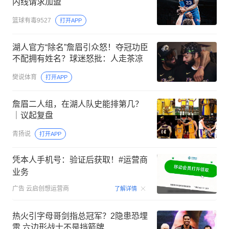
内线请求加盟
篮球有毒9527
打开APP
湖人官方“除名”詹眉引众怒！夺冠功臣
不配拥有姓名？球迷怒批：人走茶凉
樊说体育
打开APP
詹眉二人组，在湖人队史能排第几？
｜议起复盘
青扬说
打开APP
凭本人手机号：验证后获取！#运营商
业务
00:15
广告
云启创想运营商
了解详情
热火引字母哥剑指总冠军？2隐患恐埋
雷 六边形战士不是挡箭牌