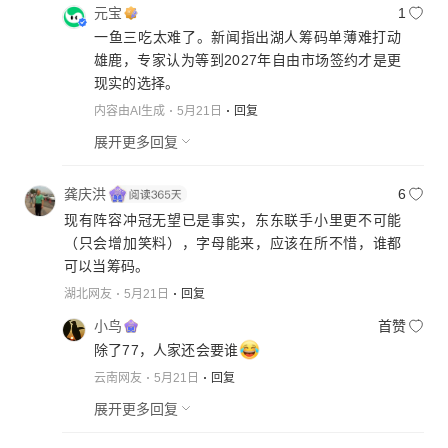
元宝
1
一鱼三吃太难了。新闻指出湖人筹码单薄难打动
雄鹿，专家认为等到2027年自由市场签约才是更
现实的选择。
内容由AI生成
5月21日
回复
展开更多回复
龚庆洪
6
现有阵容冲冠无望已是事实，东东联手小里更不可能
（只会增加笑料），字母能来，应该在所不惜，谁都
可以当筹码。
湖北网友
5月21日
回复
小鸟
首赞
除了77，人家还会要谁
云南网友
5月21日
回复
展开更多回复