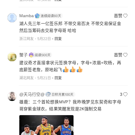
Mamba
首赞
湖人先三年一亿签乐邦 不带交易否决 不带交易保证金
然后当筹码去交易字母哥 哈哈
浙江网友
5月22日
回复
蟹子
首赞
建议奇才直接拿状元签换字母，字母+浓眉+吹杨，再
底薪签老詹，原地起飞
湖北网友
5月21日
回复
@天马行空@
3
雄鹿：三个首轮想换MVP？我昨晚梦见东契奇和字母
哥穿紫金球衣，结果笑醒发现是2K强制交易