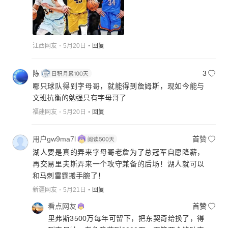
江西网友
5月20日
回复
陈
3
哪只球队得到字母哥，就能得到詹姆斯，现如今能与
文班抗衡的勉强只有字母哥了
福建网友
5月20日
回复
用户gw9ma7l
首赞
湖人要是真的弄来字母哥老詹为了总冠军自愿降薪，
再交易里夫斯弄来一个攻守兼备的后场！湖人就可以
和马刺雷霆搬手腕了！
新疆网友
5月21日
回复
看点网友
首赞
里弗斯3500万每年可留下，把东契奇给换了，得