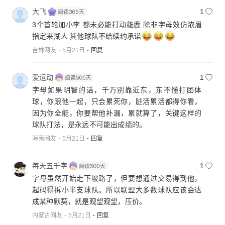
大飞
1
3个首轮加小李 都未必能打动雄鹿 除非字母效仿浓眉
指定来湖人 其他球队不给续约承诺
吉林网友
5月21日
回复
爱运动
1
字母如果明智的话，千万别靠近东，东不懂打团体
球，你跟他一起，只会累死你，脏活累活都得你看，
因为你全能，你要帮他补漏，累就算了，关键这样的
球队打法，是永远不可能出成绩的。
海南网友
5月21日
回复
每天五千字
1
字母虽然开始走下坡路了，但要想通过交易得到他，
起码得拆小半支球队。所以联盟大多数球队应该会达
成某种默契，就是观望观望，压价。
内蒙古网友
5月21日
回复