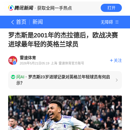
· 获取全网一手热点
打开
首页
新闻
无障碍
罗杰斯是2001年的杰拉德后，欧战决赛
进球最年轻的英格兰球员
雷速体育
关注
2026年5月21日05:19
上海
雷速体育官方账号
问AI
·
罗杰斯23岁进球记录对英格兰年轻球员有何启
示？