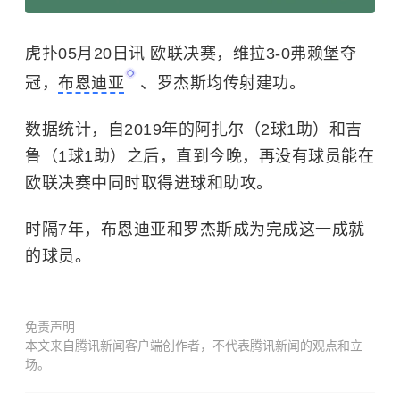
虎扑05月20日讯 欧联决赛，维拉3-0弗赖堡夺
冠，
布恩迪亚
、罗杰斯均传射建功。
数据统计，自2019年的阿扎尔（2球1助）和吉
鲁（1球1助）之后，直到今晚，再没有球员能在
欧联决赛中同时取得进球和助攻。
时隔7年，布恩迪亚和罗杰斯成为完成这一成就
的球员。
免责声明
本文来自腾讯新闻客户端创作者，不代表腾讯新闻的观点和立
场。