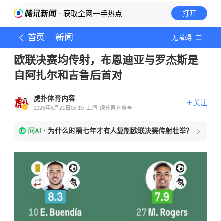
· 获取全网一手热点
打开
首页
新闻
无障碍
欧联决赛均传射，布恩迪亚与罗杰斯是
自阿扎尔和吉鲁后首对
虎扑体育内容
关注
2026年5月21日05:19
上海
虎扑官方账号
问AI
·
为什么时隔七年才有人复制欧联决赛传射壮举？