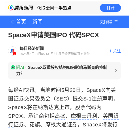
· 获取全网一手热点
打开
首页
新闻
无障碍
SpaceX申请美国IPO 代码SPCX
每日经济新闻
关注
2026年5月21日05:13
四川
每日经济新闻官方账号
问AI
·
SpaceX双重股权结构如何影响马斯克的控制
力？
每经AI快讯，当地时间5月20日，SpaceX向美
国证券交易委员会（SEC）提交S-1注册声明，
SpaceX将在纳斯达克上市，股票代码为
SPCX。承销商包括
高盛
、
摩根士丹利
、
美国银
行
证券、花旗、摩根大通证券。SpaceX将发行