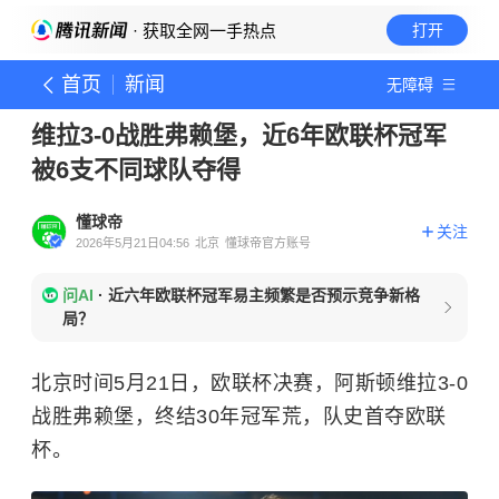
· 获取全网一手热点
打开
首页
新闻
无障碍
维拉3-0战胜弗赖堡，近6年欧联杯冠军
被6支不同球队夺得
懂球帝
关注
2026年5月21日04:56
北京
懂球帝官方账号
问AI
·
近六年欧联杯冠军易主频繁是否预示竞争新格
局？
北京时间5月21日，欧联杯决赛，阿斯顿维拉3-0
战胜弗赖堡，终结30年冠军荒，队史首夺欧联
杯。