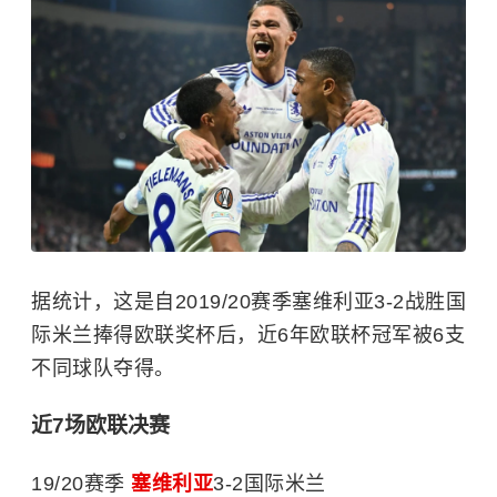
据统计，这是自2019/20赛季塞维利亚3-2战胜国
际米兰捧得欧联奖杯后，近6年欧联杯冠军被6支
不同球队夺得。
近7场欧联决赛
19/20赛季
塞维利亚
3-2国际米兰