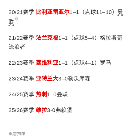
20/21赛季
比利亚雷亚尔
1–1（点球11–10）
曼
联
21/22赛季
法兰克福
1–1（点球5–4）
格拉斯哥
流浪者
22/23赛季
塞维利亚
1–1（点球4–1）
罗马
23/24赛季
亚特兰大
3–0
勒沃库森
24/25赛季
热刺
1–0
曼联
25/26赛季 
维拉
3-0
弗赖堡
免责声明