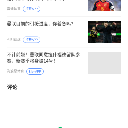
雷速体育
打开APP
曼联目前的引援进度，你着急吗？
孔明聊球
打开APP
不计前嫌！曼联同意拉什福德留队参
赛，新赛季将身披14号！
海浪星体育
打开APP
评论