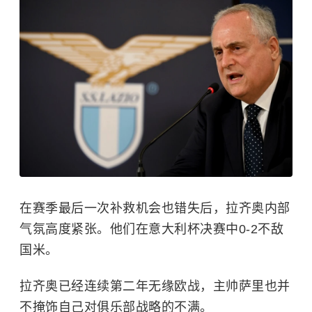
在赛季最后一次补救机会也错失后，拉齐奥内部
气氛高度紧张。他们在意大利杯决赛中0-2不敌
国米。
拉齐奥已经连续第二年无缘欧战，主帅萨里也并
不掩饰自己对俱乐部战略的不满。