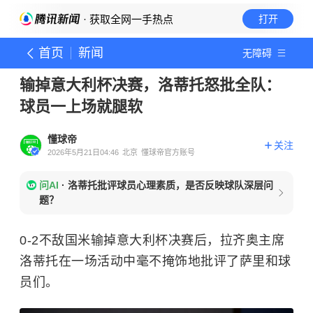
· 获取全网一手热点
打开
首页
新闻
无障碍
输掉意大利杯决赛，洛蒂托怒批全队：
球员一上场就腿软
懂球帝
关注
2026年5月21日04:46
北京
懂球帝官方账号
问AI
·
洛蒂托批评球员心理素质，是否反映球队深层问
题？
0-2不敌国米输掉意大利杯决赛后，拉齐奥主席
洛蒂托在一场活动中毫不掩饰地批评了萨里和球
员们。