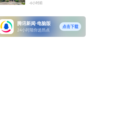
-6小时前
腾讯新闻·电脑版
点击下载
24小时陪你追热点