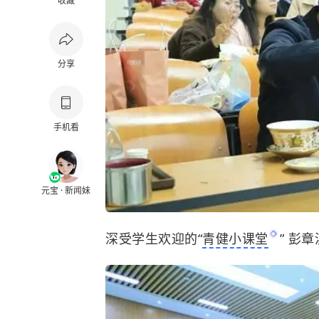
收藏
分享
手机看
元宝 · 新闻妹
深受学生欢迎的“
青健小课堂
” 彭章