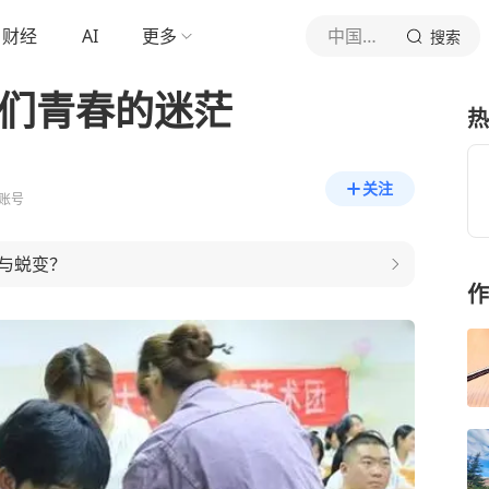
财经
AI
更多
中国青年报
搜索
他们青春的迷茫
热
关注
账号
与蜕变？
作