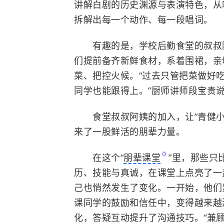
讲解白剧的历史渊源与表演特色，从
拆解出每一个动作、每一段唱词。
有趣的是，学校后勤食堂的叔叔阿
们提前备齐新鲜食材，系着围裙，亲
菜、把控火候。“过去只管把菜做好
同学也能跟得上。”厨师讲师段宝贵
食堂叔叔阿姨的加入，让“青健小
来了一股鲜活的朋辈力量。
在这个“
朋辈课堂
”里，那些只
历、技能与真诚，在课堂上点亮了一
己也悄然发生了变化。一开始，他们
课同学的鼓励和信任中，变得越来越
化，答疑互动提升了沟通技巧。“兼