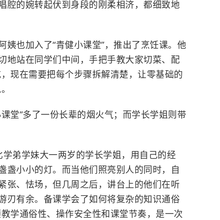
唱腔的婉转起伏到身段的刚柔相济，都细致地
姨也加入了“青健小课堂”，推出了烹饪课。他
切地站在同学们中间，手把手教大家切菜、配
吃，现在需要把每个步骤拆解清楚，让零基础的
说。
课堂”多了一份长辈的烟火气；而学长学姐则带
比学弟学妹大一两岁的学长学姐，用自己的经
盏盏小小的灯。而当他们照亮别人的同时，自
紧张、怯场，但几周之后，讲台上的他们在听
游刃有余。备课学会了如何将复杂的知识通俗
顾教学通俗性、操作安全性和课堂节奏，是一次