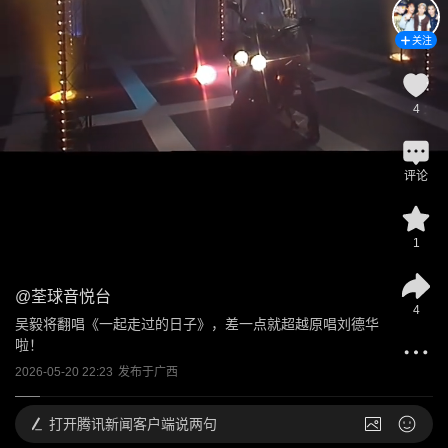
关注
4
评论
1
@
荃球音悦台
4
吴毅将翻唱《一起走过的日子》，差一点就超越原唱刘德华
啦！
2026-05-20 22:23
发布于
广西
打开
腾讯新闻客户端说两句