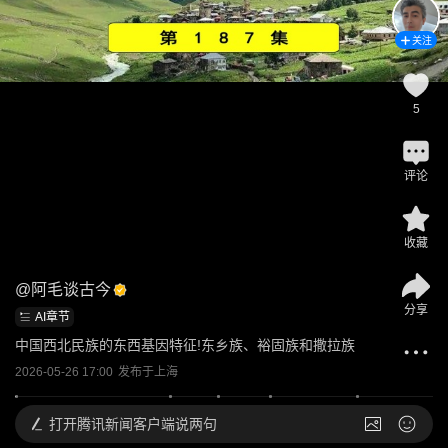
关注
5
评论
收藏
@
阿毛谈古今
分享
AI章节
中国西北民族的东西基因特征!东乡族、裕固族和撒拉族
2026-05-26 17:00
发布于
上海
打开
腾讯新闻客户端说两句