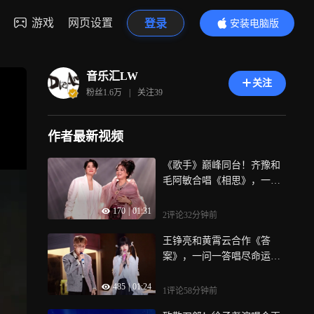
游戏
网页设置
登录
安装电脑版
内容更精彩
音乐汇LW
关注
粉丝
1.6万
|
关注
39
作者最新视频
《歌手》巅峰同台！齐豫和
毛阿敏合唱《相思》，一曲
唱尽人间万般深情
170
|
01:31
2评论
32分钟前
王铮亮和黄霄云合作《答
案》，一问一答唱尽命运悲
欢，宿命感直接拉满
485
|
01:24
1评论
58分钟前