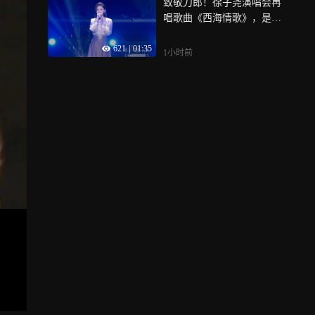
致敬刀郎！徐子尧演唱会再
唱歌曲《西海情歌》，是谁
的DNA动了
621
|
01:35
1小时前