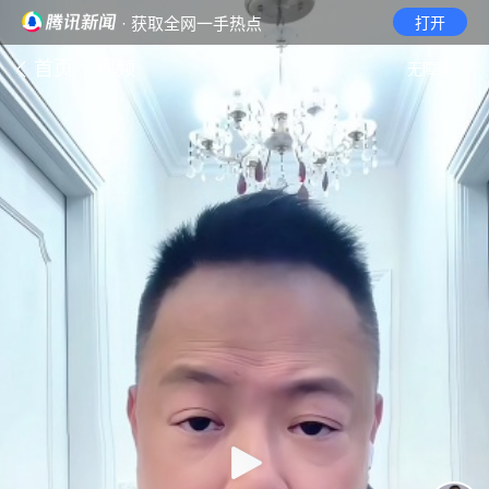
· 获取全网一手热点
打开
首页
视频
无障碍