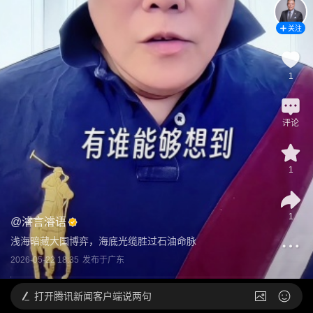
关注
1
评论
1
1
@
濬言濬语
浅海暗藏大国博弈，海底光缆胜过石油命脉
2026-05-22 18:35
发布于
广东
打开
腾讯新闻客户端说两句