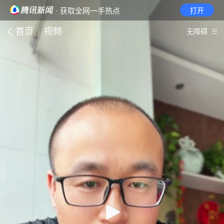
· 获取全网一手热点
打开
首页
视频
无障碍