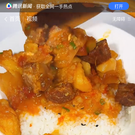
· 获取全网一手热点
打开
首页
视频
无障碍