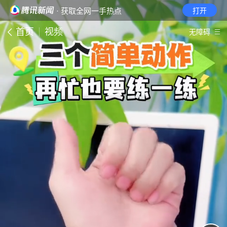
· 获取全网一手热点
打开
首页
视频
无障碍