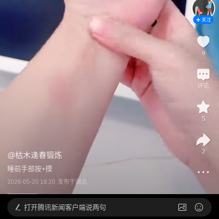
关注
9
评论
5
2
@
枯木逢春锻炼
睡前手部按+摸
2026-05-20 18:20
发布于
湖北
打开
腾讯新闻客户端说两句