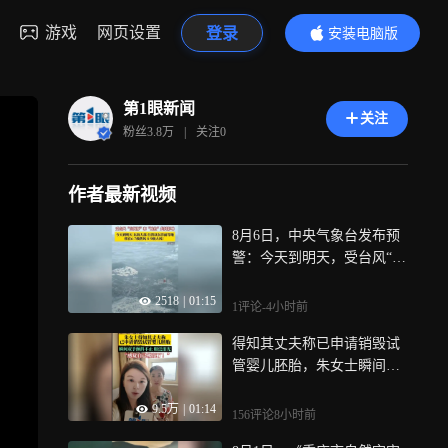
游戏
网页设置
登录
安装电脑版
内容更精彩
第1眼新闻
关注
粉丝
3.8万
|
关注
0
作者最新视频
8月6日，中央气象台发布预
警：今天到明天，受台风“白
海豚”和“鲸鱼”共同影响，东
2518
|
01:15
海大部、台湾以东洋面等地
1评论
-4小时前
将有6-7级阵风、8-9级大
得知其丈夫称已申请销毁试
风！
管婴儿胚胎，朱女士瞬间双
手颤抖不止眼泛泪光，称感
9.5万
|
01:14
觉自己被玩了！
156评论
8小时前