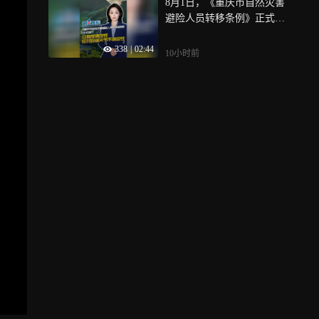
8月1日，《重庆市自然灾害
避险人员转移条例》正式施
行，当每一次避险转移有章
338
|
02:44
可循、有法可依，巴渝大地
10小时前
的万家灯火里便会多一份从
容与笃定