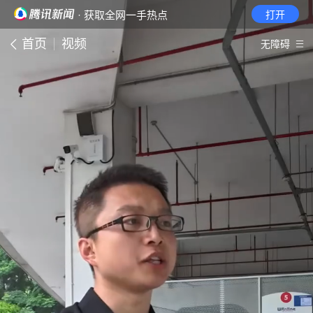
· 获取全网一手热点
打开
首页
视频
无障碍