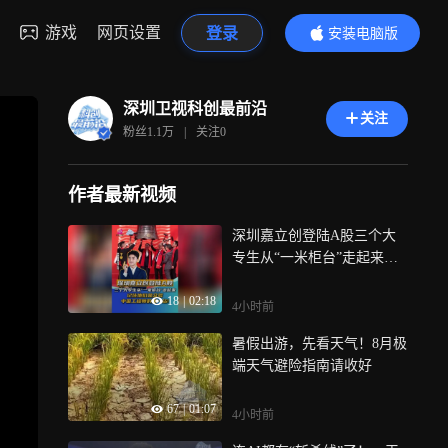
游戏
网页设置
登录
安装电脑版
内容更精彩
深圳卫视科创最前沿
关注
粉丝
1.1万
|
关注
0
作者最新视频
深圳嘉立创登陆A股三个大
专生从“一米柜台”走起来记
住他们是众多中国工程师的
18
|
02:18
第一站!
4小时前
暑假出游，先看天气！8月极
端天气避险指南请收好
67
|
01:07
4小时前