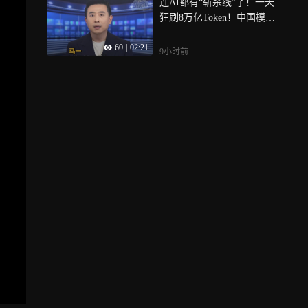
连AI都有“斩杀线”了！一天
狂刷8万亿Token！中国模型
正在改写全球AI的定价逻辑
60
|
02:21
9小时前