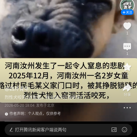
关注
1
1
1
@
四环青年
分享
烈性犬咬死2岁女童，狗主赔25万免坐牢？
2026-05-20 18:04
发布于
北京
作者声明：个人观点，仅供参考
打开
腾讯新闻客户端说两句