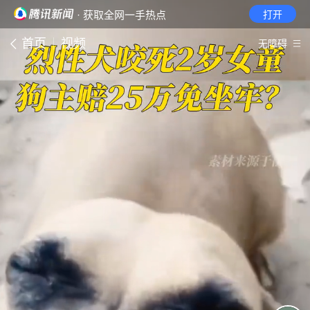
· 获取全网一手热点
打开
首页
视频
无障碍