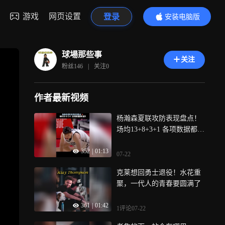
游戏
网页设置
登录
安装电脑版
内容更精彩
球場那些事
关注
粉丝
146
|
关注
0
作者最新视频
杨瀚森夏联攻防表现盘点！
场均13+8+3+1 各项数据都有
提升
352
|
01:13
07-22
克莱想回勇士退役！水花重
聚，一代人的青春要圆满了
361
|
01:42
1评论
07-22