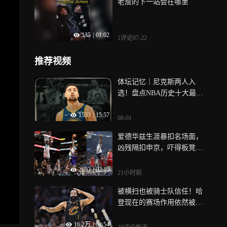
老詹的下一站会在哪里
135
|
01:02
1评论
07-22
推荐视频
体坛记忆｜尼克斯两人入
选！盘点NBA历史十大最强3
D球员
1533
|
15:57
08-01
爱德华兹生涯暴扣名场面，
凶残隔扣申京，吓得板凳席
背身捂眼睛
2693
|
02:10
21小时前
被横扫也被骑士队信任！哈
登现在的赛场作用依然被低
估了 | 数说真相
16.2万
|
02:54