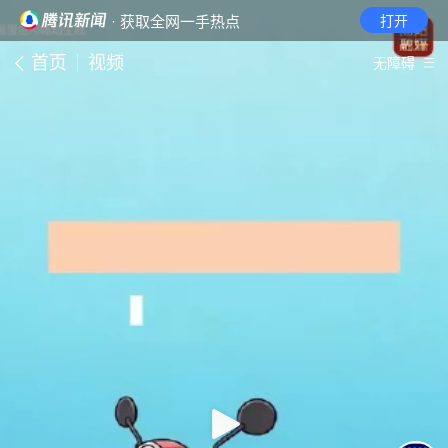
· 获取全网一手热点
打开
首页
视频
无障碍