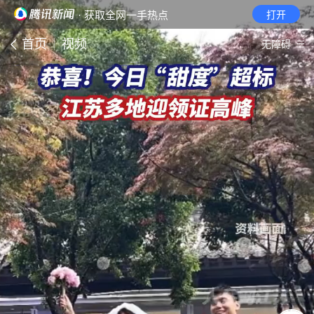
· 获取全网一手热点
打开
首页
视频
无障碍