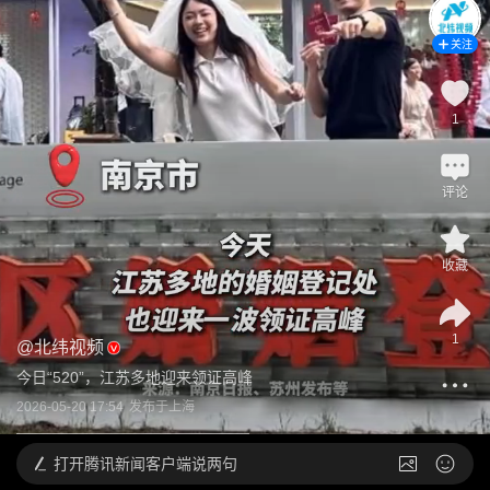
关注
1
评论
收藏
1
@
北纬视频
今日“520”，江苏多地迎来领证高峰
2026-05-20 17:54
发布于
上海
打开
腾讯新闻客户端说两句