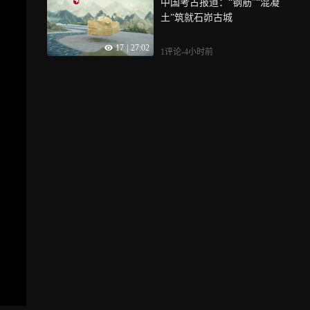
中国考古报道：“钢筋”“混凝
土”筑就石峁古城
17
|
27:02
1评论
-4小时前