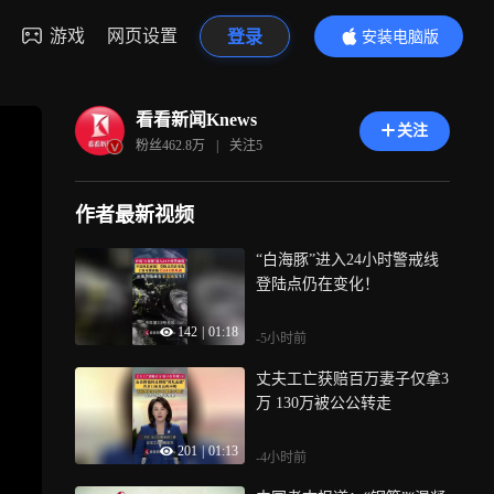
游戏
网页设置
登录
安装电脑版
内容更精彩
看看新闻Knews
关注
粉丝
462.8万
|
关注
5
作者最新视频
“白海豚”进入24小时警戒线
登陆点仍在变化！
142
|
01:18
-5小时前
丈夫工亡获赔百万妻子仅拿3
万 130万被公公转走
201
|
01:13
-4小时前