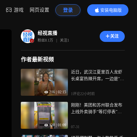
游戏
网页设置
登录
安装电脑版
内容更精彩
经视直播
关注
粉丝
8.1万
|
关注
1
作者最新视频
近日，武汉江夏里百人龙虾
长桌宴热辣开席，一边是“清
明上河图”的古风韵味，一边
216
|
02:15
是小龙虾配啤酒的夏日畅
1评论
22小时前
快，武汉夏夜的烟火气，这
刚刚！美团和苏州联合发布
一桌都齐了！
上线外卖骑手“等灯停表”试
点功能
128
|
01:09
07-31