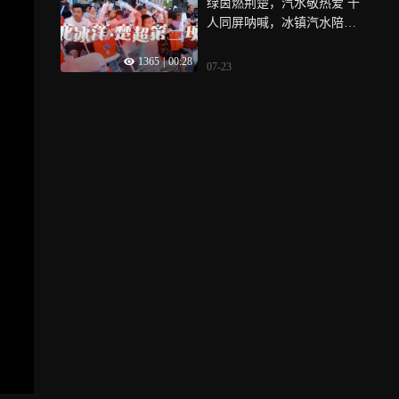
绿茵燃荆楚，汽水敬热爱 千
人同屏呐喊，冰镇汽水陪你
为家乡球队喝彩
1365
|
00:28
07-23