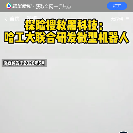
· 获取全网一手热点
打开
首页
视频
无障碍