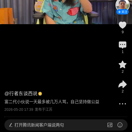
关注
9
1
2
2
@
行者东谈西说
富二代小伙说一天最多被几万人骂，自己坚持做公益
2026-05-20 17:39
发布于
江苏
打开
腾讯新闻客户端说两句