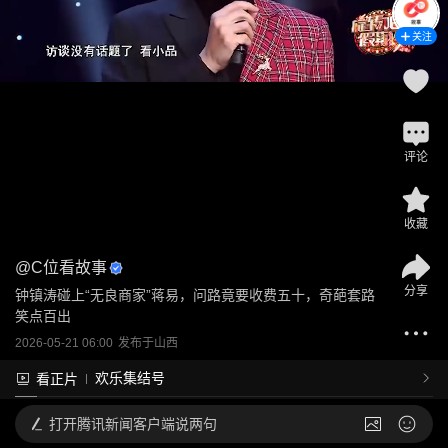
关注
评论
收藏
@
C位看故事
分享
钟镇涛碰上“无良商家”蒋易，问路竟要收费五十，奇葩套路
笑点百出
2026-05-21 06:00
发布于
山西
欢乐集结号
看正片
打开
腾讯新闻客户端说两句