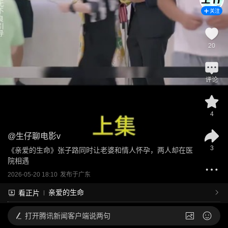
关注
20
评论
4
@
生仔聊电影v
3
《亲爱的生命》张子路同时让老婆和情人怀孕，两人却在医
院相遇
2026-05-20 18:10
发布于
广东
亲爱的生命
看正片
打开
腾讯新闻客户端说两句