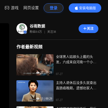
游戏
网页设置
登录
安装电脑版
内容更精彩
谷雨数据
关注
粉丝
8.6万
|
关注
38
作者最新视频
全球黑人姑娘头上戴的头
发，六成来自河南一个小县
城
27
|
00:29
07-27
主持人退休后没多久就查出
直肠癌晚期，遗憾劝家人重
視健康
13
|
00:29
07-27