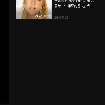
全球顶流的流行天后，最后
要给一个伴舞的前夫，倒贴1
7年抚养费
47
|
00:29
2评论
07-24