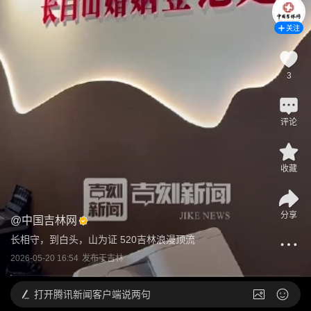
关注
3
评论
收藏
分享
@
中国吉林网
长相守，到白头，山为证 520吉林浪漫顶流
2026-05-20 16:54
发布于
吉林
打开
腾讯新闻客户端说两句