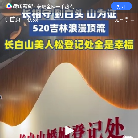
· 获取全网一手热点
打开
首页
视频
无障碍