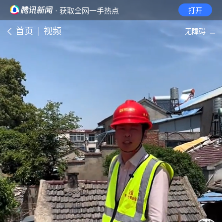
· 获取全网一手热点
打开
首页
视频
无障碍