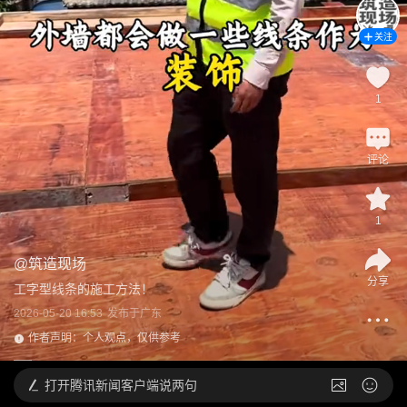
关注
1
评论
1
@
筑造现场
分享
工字型线条的施工方法！
2026-05-20 16:53
发布于
广东
作者声明：个人观点，仅供参考
打开
腾讯新闻客户端说两句