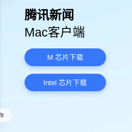
高清视频·更流畅
腾讯新
Mac客
M 芯
Intel