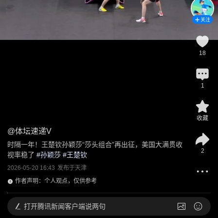
关注
18
1
收藏
@
体坛速递V
时隔一年！王楚钦孙颖莎“莎头组合”再出征，美国大满贯收
2
视率稳了
 #
孙颖莎
 #
王楚钦
2026-05-20 16:43
发布于
天津
作者声明：个人观点，仅供参考
打开
腾讯新闻客户端说两句