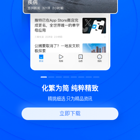
粹精致
世界变化 热问一下
品资讯
好问题好回答 多元视角看问题
立即下载