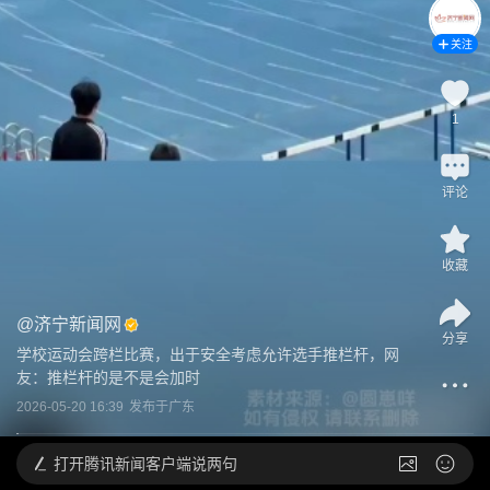
关注
1
评论
收藏
@
济宁新闻网
分享
学校运动会跨栏比赛，出于安全考虑允许选手推栏杆，网
友：推栏杆的是不是会加时
2026-05-20 16:39
发布于
广东
打开
腾讯新闻客户端说两句