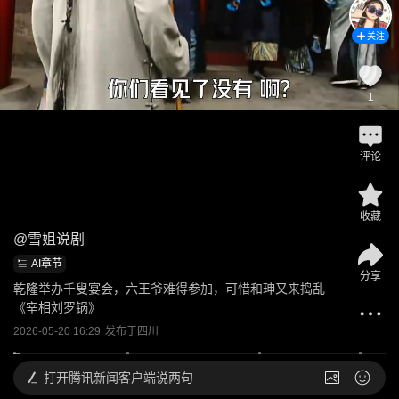
关注
1
评论
收藏
@
雪姐说剧
AI章节
分享
乾隆举办千叟宴会，六王爷难得参加，可惜和珅又来捣乱
《宰相刘罗锅》
2026-05-20 16:29
发布于
四川
打开
腾讯新闻客户端说两句