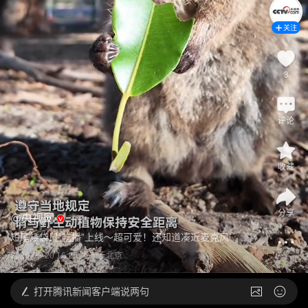
关注
3
评论
收藏
分享
@
央视网
短尾矮袋鼠“吃播”上线～超可爱！还知道凑近麦克风
2026-05-20 16:25
发布于
北京
打开
腾讯新闻客户端说两句