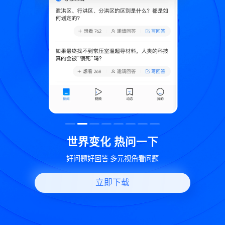
致
世界变化 热问一下
好问题好回答 多元视角看问题
立即下载