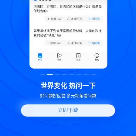
致
世界变化 热问一下
好问题好回答 多元视角看问题
立即下载