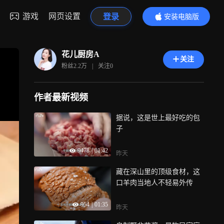
游戏
网页设置
登录
安装电脑版
内容更精彩
花儿厨房A
关注
粉丝
2.2万
|
关注
0
作者最新视频
据说，这是世上最好吃的包
子
9478
|
01:42
昨天
藏在深山里的顶级食材，这
口羊肉当地人不轻易外传
954
|
01:35
昨天