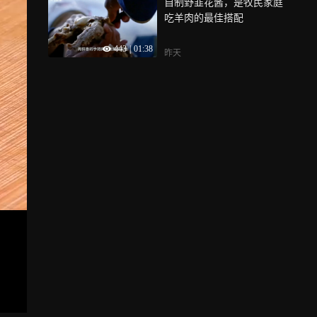
自制野韭花酱，是牧民家庭
吃羊肉的最佳搭配
443
|
01:38
昨天