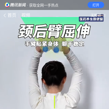
· 获取全网一手热点
打开
首页
视频
无障碍