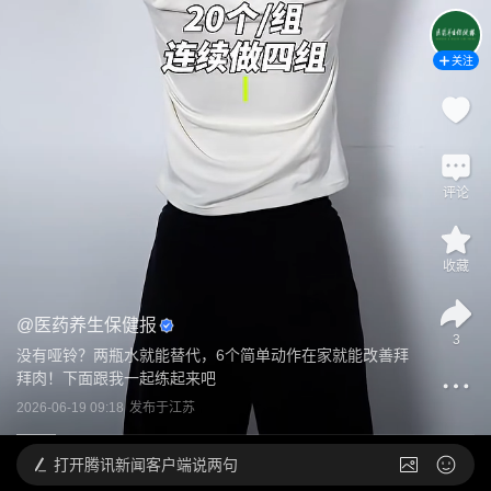
关注
评论
收藏
@
医药养生保健报
3
没有哑铃？两瓶水就能替代，6个简单动作在家就能改善拜
拜肉！下面跟我一起练起来吧
2026-06-19 09:18
发布于
江苏
打开
腾讯新闻客户端说两句