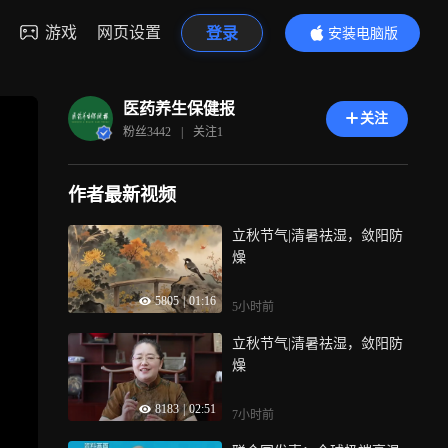
游戏
网页设置
登录
安装电脑版
内容更精彩
医药养生保健报
关注
粉丝
3442
|
关注
1
作者最新视频
立秋节气|清暑祛湿，敛阳防
燥
5805
|
01:16
5小时前
立秋节气|清暑祛湿，敛阳防
燥
8183
|
02:51
7小时前