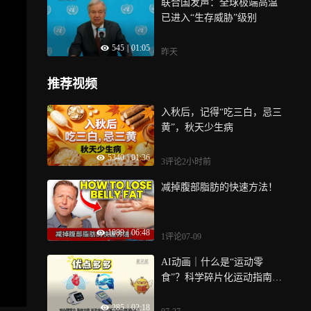
联合国发声：全球极端高温
已进入“生存威胁”级别
545
|
01:05
昨天
推荐视频
入秋后，记得“吃三白，忌三
黄”，秋天少生病
5340
|
01:36
3评论
2小时前
减掉腹部脂肪的快速方法！
1089
|
06:48
1评论
07-09
AI动画｜什么是“运动零
食”？科学碎片化运动指南来
了
285
|
02:18